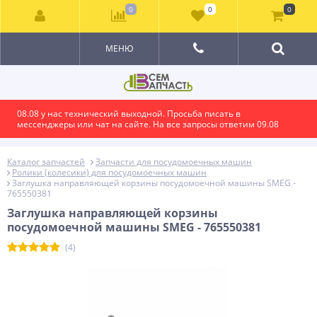
0
0
0
МЕНЮ
08.08 у нас технический выходной. Просьба писать в
мессенджеры или чат на сайте. На все запросы ответим 09.08
Каталог запчастей
Запчасти для посудомоечных машин
Ролики (колесики) для посудомоечных машин
Заглушка направляющей корзины посудомоечной машины SMEG -
765550381
Заглушка направляющей корзины
посудомоечной машины SMEG - 765550381
(4)