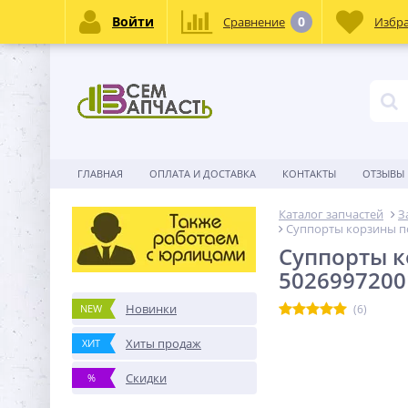
Войти
0
Сравнение
Избр
ГЛАВНАЯ
ОПЛАТА И ДОСТАВКА
КОНТАКТЫ
ОТЗЫВЫ
Каталог запчастей
З
Суппорты корзины по
Суппорты к
5026997200
Новинки
NEW
(6)
Хиты продаж
ХИТ
Скидки
%