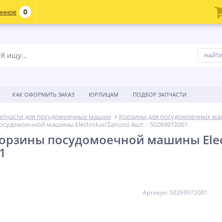
0
анное
КАК ОФОРМИТЬ ЗАКАЗ
ЮРЛИЦАМ
ПОДБОР ЗАПЧАСТИ
апчасти для посудомоечных машин
Корзины для посудомоечных м
судомоечной машины Electrolux/Zanussi 4шт. - 50269972001
орзины посудомоечной машины Electr
1
Артикул: 50269972001