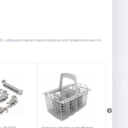
01, оформите заказ через корзину или позвоните нам по
ы 611472
Корзина столовых приборов
Ограничи