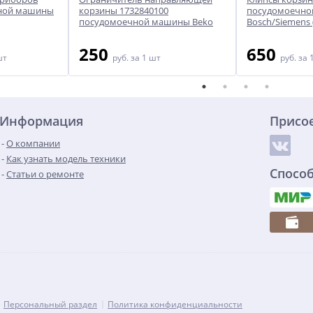
чной машины
корзины 1732840100
посудомоечн
посудомоечной машины Beko
Bosch/Siemens 
250
650
шт
руб.
за 1 шт
руб.
за 
Информация
Присо
О компании
Как узнать модель техники
Спосо
Статьи о ремонте
Персональный раздел
Политика конфиденциальности