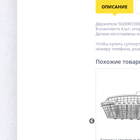
ОПИСАНИЕ
Держатели 50269972001
В комплекте 4 шт. опо
Детали изготовлены из
Чтобы купить суппорт
номеру телефона, указ
Похожие това
оров
Комплект из 3 опор 418674
Корзина столовых 