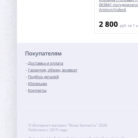
машины
корзины посудомоечной
063841 посудомое
машины Bosch/Siemens
Ariston/Indesit
550
2 800
руб.
за 1 шт
руб.
за 1 
Покупателям
Доставка и оплата
Гарантия, обмен, возврат
Подбор деталей
Юрлицам
Контакты
© Интернет-магазин "Всем Запчасть" 2026.
Работаем с 2015 года.