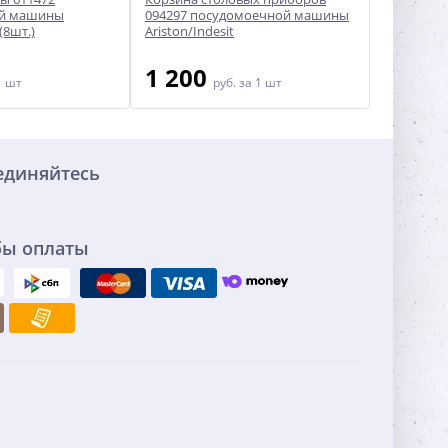
ой машины
094297 посудомоечной машины
18874602
(8шт.)
Ariston/Indesit
машины B
1 200
250
1 шт
руб.
за 1 шт
ру
единяйтесь
бы оплаты