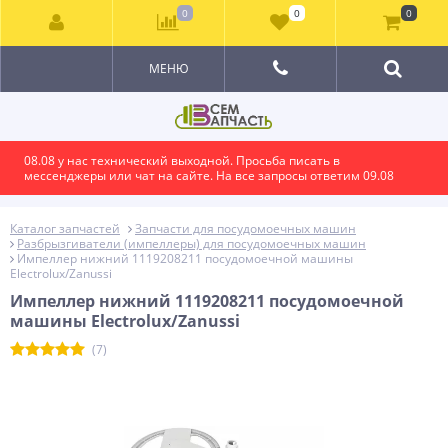
0
0
0
МЕНЮ
08.08 у нас технический выходной. Просьба писать в
мессенджеры или чат на сайте. На все запросы ответим 09.08
Каталог запчастей
Запчасти для посудомоечных машин
Разбрызгиватели (импеллеры) для посудомоечных машин
Импеллер нижний 1119208211 посудомоечной машины
Electrolux/Zanussi
Импеллер нижний 1119208211 посудомоечной
машины Electrolux/Zanussi
(7)