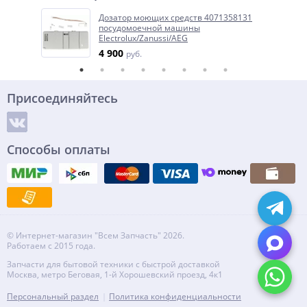
Дозатор моющих средств 4071358131
посудомоечной машины
Electrolux/Zanussi/AEG
4 900
руб.
Присоединяйтесь
Способы оплаты
© Интернет-магазин "Всем Запчасть" 2026.
Работаем с 2015 года.
Запчасти для бытовой техники с быстрой доставкой
Москва, метро Беговая, 1-й Хорошевский проезд, 4к1
Персональный раздел
Политика конфиденциальности