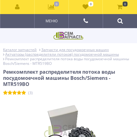
0
0
0
МЕНЮ
Каталог запчастей
Запчасти для посудомоечных машин
Актуаторы (распределители потоков) посудомоечной машины
Ремкомплект распределителя потока воды посудомоечной машины
Bosch/Siemens - MTR519BO
Ремкомплект распределителя потока воды
посудомоечной машины Bosch/Siemens -
MTR519BO
(3)