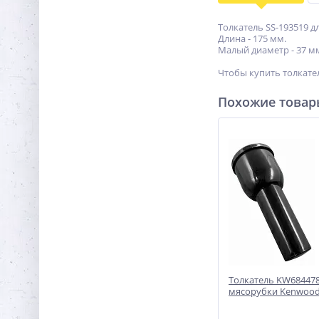
Толкатель SS-193519 дл
Длина - 175 мм.
Малый диаметр - 37 мм
Чтобы купить толкател
Похожие това
Толкатель KW684478
мясорубки Kenwoo