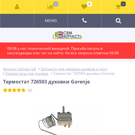
0
0
0
МЕНЮ
08.08 у нас технический выходной. Просьба писать в
мессенджеры или чат на сайте. На все запросы ответим 09.08
Каталог запчастей
Запчасти для духовых шкафов и плит
Термостаты для духовок
Термостат 726503 духовки Gorenje
Термостат 726503 духовки Gorenje
(8)